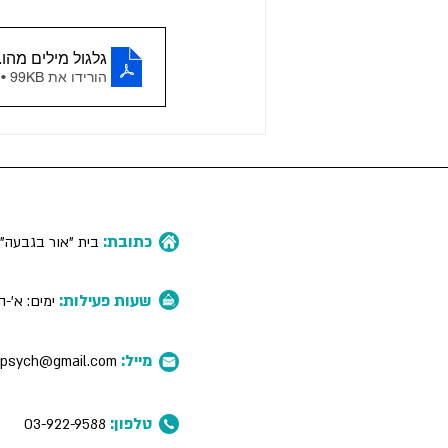
גלגול מילים מהו
df
הורידו את PDF • 99KB
כתובת:
בית "אור בגבעה
",
שעות פעילות:
ימים:
א'-
ה
מייל:
rpsych@gmail.com
טלפון:
03-922-9588