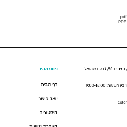
.p
ניווט מהיר
 הזיתים 96, גבעת
שמוא
ל
דף הבית
'
בין השעות: 9:00-18:00
יואב פישר
c
o
lo
היסטוריה
הצ
הרת נגישות