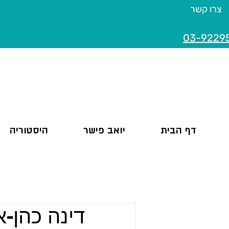
צרו קשר
03-9
229
דף הבית
יואב פישר
היסטוריה
דינה כהן-א